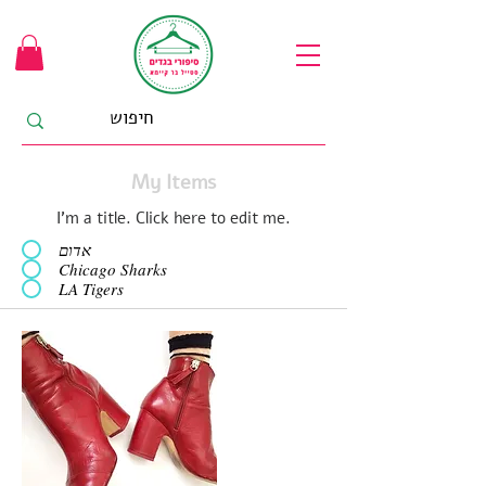
My Items
I'm a title. ​Click here to edit me.
אדום
Chicago Sharks
LA Tigers