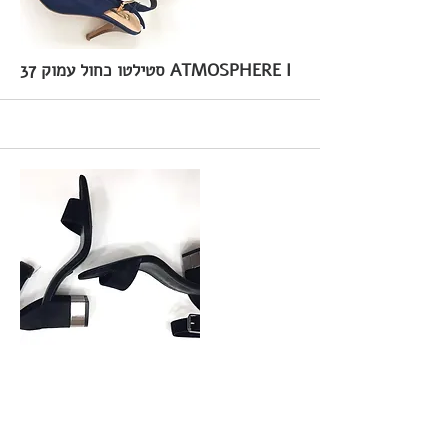
37 סטילטו כחול עמוק ATMOSPHERE I
More
37 סנדל עם עקב Bershka I
More