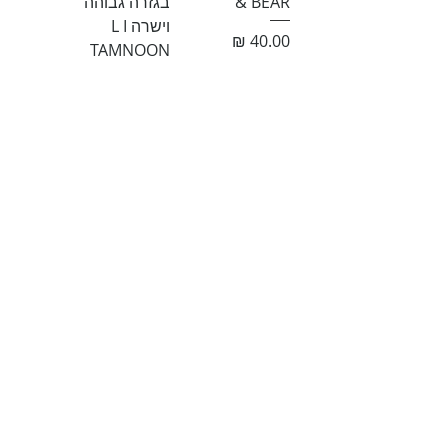
& BEAR
בגזרה גבוהה
וישרה L I
מחיר
TAMNOON
מחיר
הוסיפי לסל
הוסיפי לסל
מכנסיים מחויטים
קפוצ'ון סריג עם
בהדפס רטרו S I
צמות OS I
H&M
מחיר
מחיר
הוסיפי לסל
הוסיפי לסל