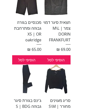
חצאית סיגר דמוי
מכנסיים בגזרה
צמר M\L |
גבוהה ומתרחבת
XS | OR
DORIN
oakridge
FRANKFURT
מחיר
מחיר
הוסיפי לסל
הוסיפי לסל
סריג מעוינים
ג'ינס בגזרת סיגר
מחורר | S\M
גבוהה S | BDG