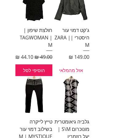
ג'קט דמוי עור
חולצת שיפון |
היסטרי |ZARA |
TAGWOMAN |
M
M
מחיר
מחיר רגיל
מחיר מבצע
אזל מהמלאי
הוסיפי לסל
גלביה גיאומטרית
טייץ לייקרה
מונוכרום S\M |
בשילוב דמוי עור
יעל רוזמרין
M | MYSTIQUE