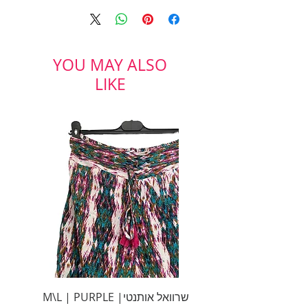
בחרוזים כסופים ואבני טורקיז.
ולמדיניות משלוחים והחזרות
יקפיץ כל אאוטפיט!
YOU MAY ALSO
LIKE
שרוואל אותנטי| M\L | PURPLE