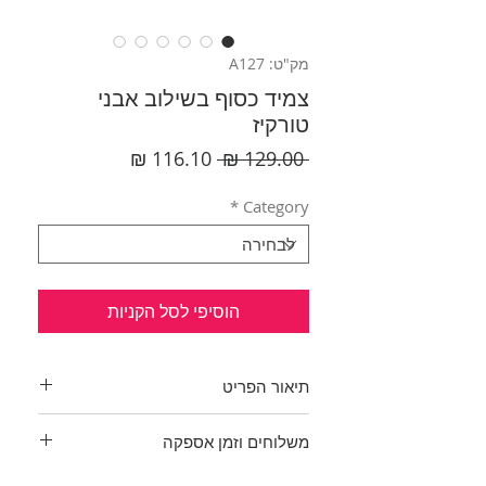
מק"ט: A127
צמיד כסוף בשילוב אבני
טורקיז
מחיר
מחיר
 ‏129.00 ‏₪ 
רגיל
מבצע
*
Category
הוסיפי לסל הקניות
תיאור הפריט
צמיד יפייפה!!
משלוחים וזמן אספקה
שלושה פסים, מורכבים מחוליות
המקנות לצמיד גמישות, מעוטר
בכפוף לתקנון