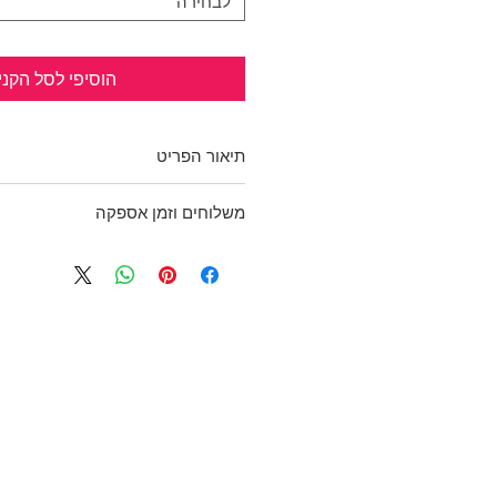
לבחירה
הוסיפי לסל הקני
תיאור הפריט
מטפחת יפייפיה!
משלוחים וזמן אספקה
רקע כחול כהה עם הדפסי שרשראות
ססגוניים.
בכפוף לתקנון
מידה: 115X115
ולמדיניות משלוחים והחזרות