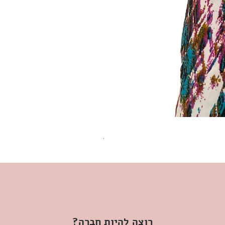
שמלת מידי משגעת! | L | WILD HONEY
מחיר
רוצה להיות חברה?