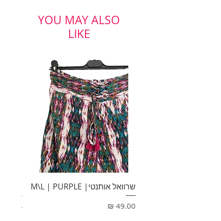
היקף מותן: 70 ס"מ נמתח עד 90 מ"מ,
אורך: 68 ס"מ
YOU MAY ALSO
מידה: 38
LIKE
cameleon
שרוואל אותנטי| M\L | PURPLE
HONEY
מחיר
מחיר