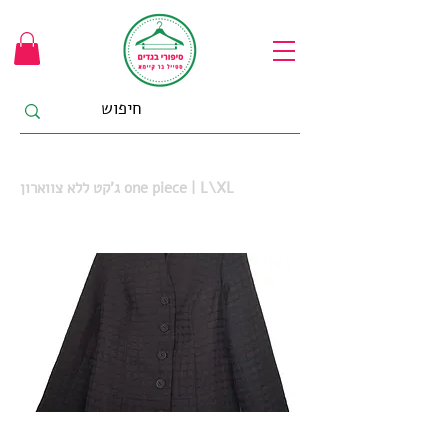
ג'קט ללא צווארון one piece | L\XL