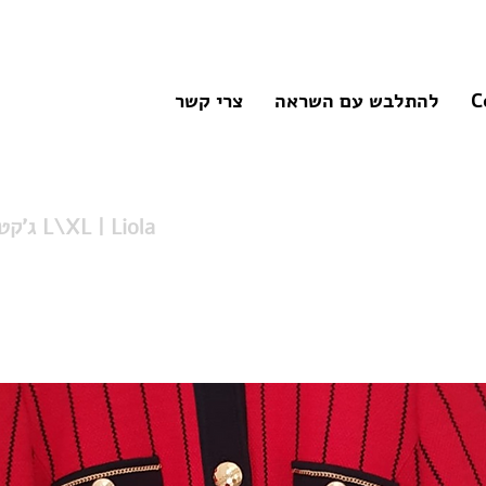
C
להתלבש עם השראה
צרי קשר
ג'קט וינטג' איטלקי L\XL | Liola