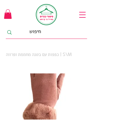
כפפות עם בטנה מחממת ופרווה | S\M