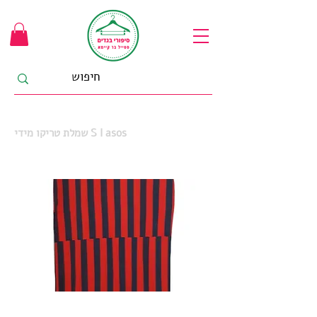
שמלת טריקו מידי S I asos