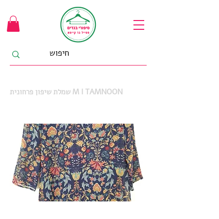
שמלת שיפון פרחונית M I TAMNOON