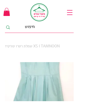
שמלת רטרו טורקיז XS I TAMNOON