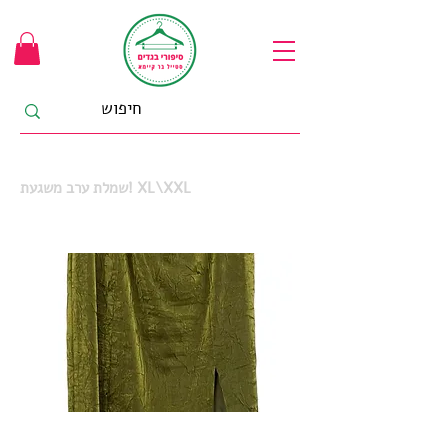
שמלת ערב משגעת! XL\XXL