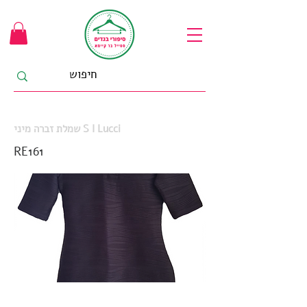
שמלת זברה מיני S I Lucci
RE161