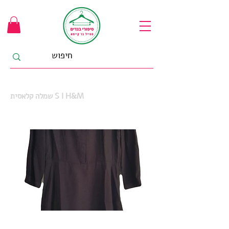
שמלה קלאסית S I H&M