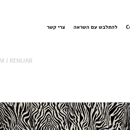
C
להתלבש עם השראה
צרי קשר
שמלת זברה |  RENUAR