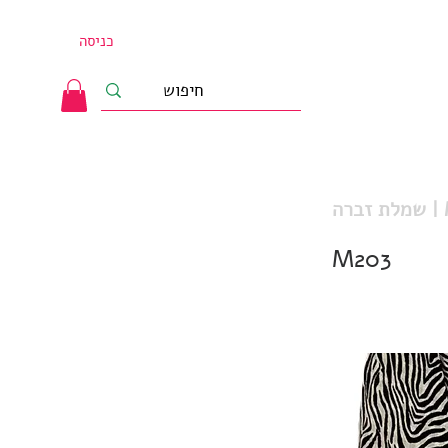
כניסה
M |
M203