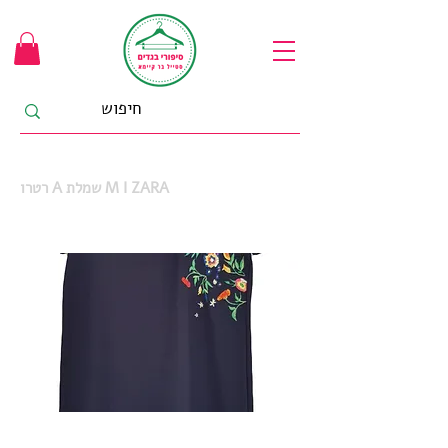
רטרו A שמלת M I ZARA