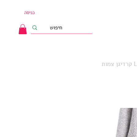
כניסה
L I