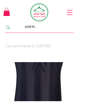
קלאסית ליום וערב L I CASTRO