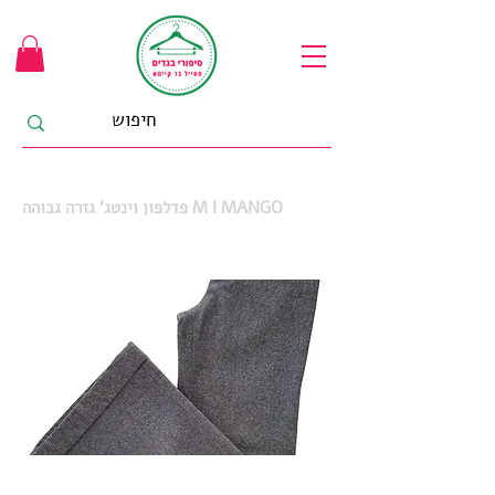
פדלפון וינטג' גזרה גבוהה M I MANGO