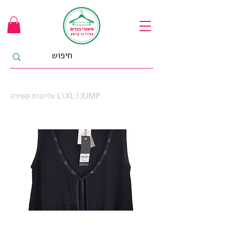
עליונית קשירה L\XL I JUMP