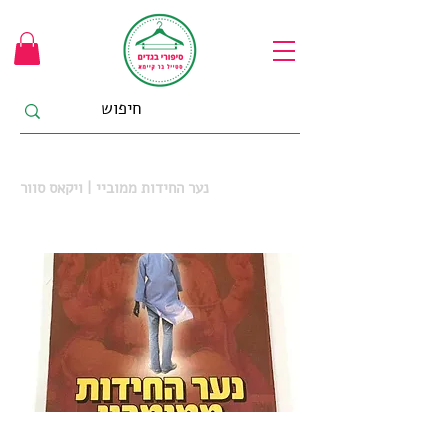
נער החידות ממוביי | ויקאס סוור