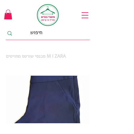
מכנסי שורטס מחויטים M I ZARA