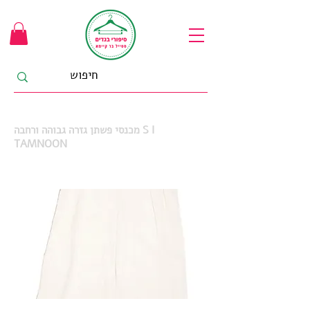
מכנסי פשתן גזרה גבוהה ורחבה S I
TAMNOON