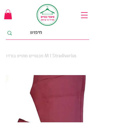
מכנסיים מחויט בורדו M I Stradivarius