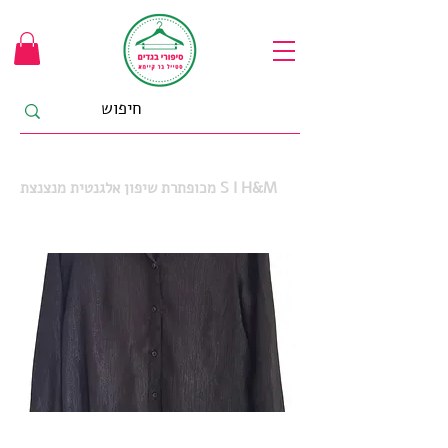
מכופתרת שיפון אלגנטית מנצנצת S I H&M