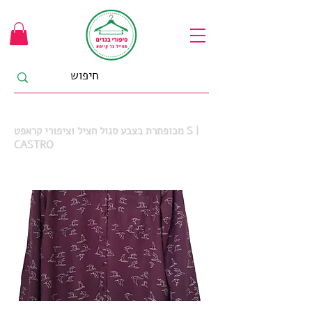
מכופתרת בצבע סגול חציל וציפורי קראפט S |
CASTRO