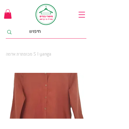
מכופתרת אדמה S I yanga