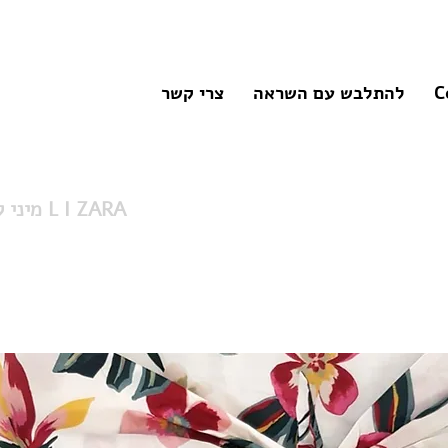
C
להתלבש עם השראה
צרי קשר
מיני קשירה ססגונית L I ZARA