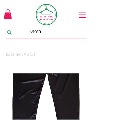
טייץ עם גלאם S I