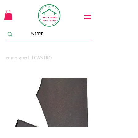
טייץ מחויט L I CASTRO