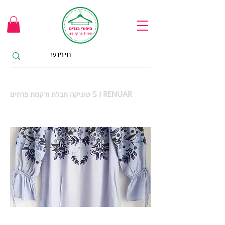
טוניקה תכלת ורקמת פרחים S I RENUAR