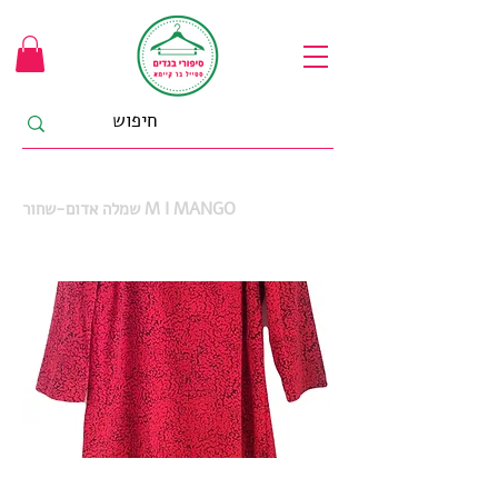
שמלה אדום-שחור M I MANGO