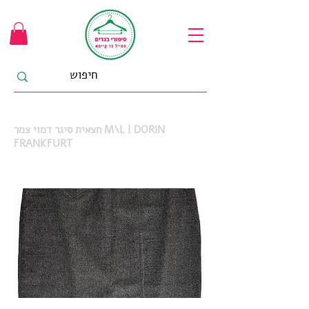
חצאית סיגר דמוי צמר M\L | DORIN
FRANKFURT