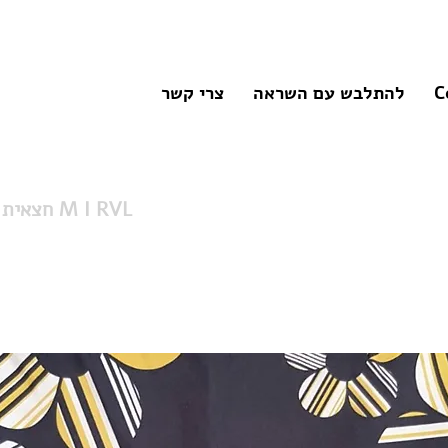
C
להתלבש עם השראה
צרי קשר
חצאית פרחים משגעת M I RVL