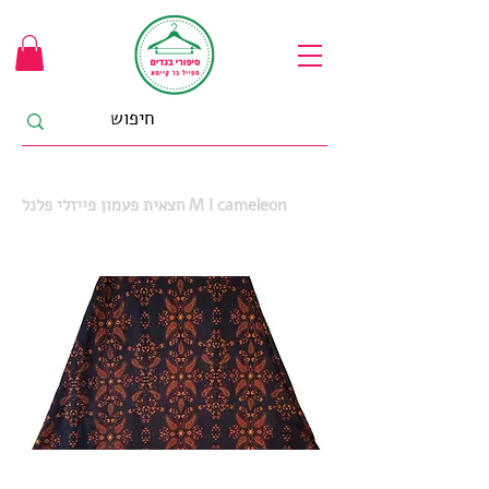
חצאית פעמון פייזלי פלנל M I cameleon