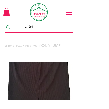
חצאית מידי בגזרה ישרה XXL \ JUMP