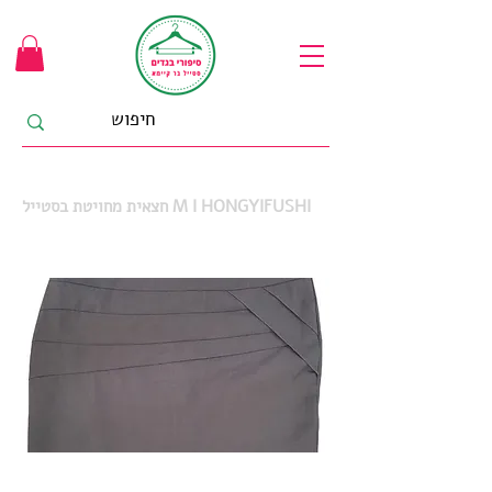
חצאית מחויטת בסטייל M I HONGYIFUSHI