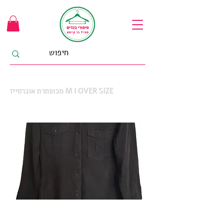
מכופתרת אוברסייז M I OVER SIZE