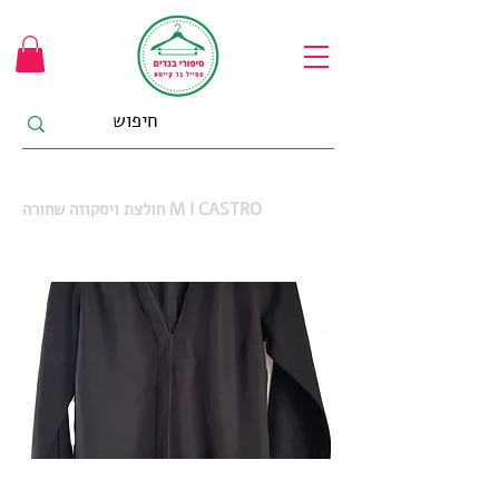
חולצת ויסקוזה שחורה M I CASTRO