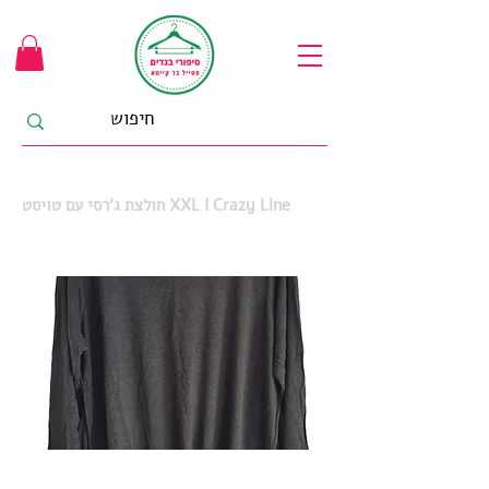
חולצת ג'רסי עם טויסט XXL I Crazy Line