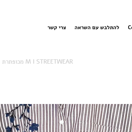
C
להתלבש עם השראה
צרי קשר
מכופתרת פסים עם רקמה M I STREETWEAR