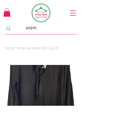
חולצה עם שרוולי מניפה M I LILCO