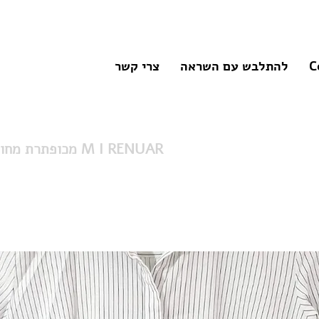
C
להתלבש עם השראה
צרי קשר
מכופתרת מחויטת ומפוספסת M I RENUAR