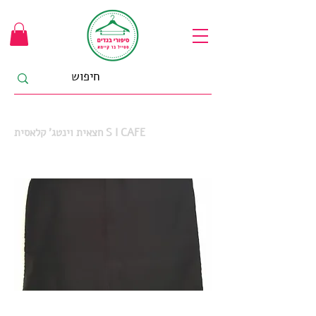
חצאית וינטג' קלאסית S I CAFE