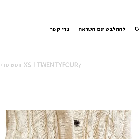
C
להתלבש עם השראה
צרי קשר
ווסט סריג צמות קפוצ'ון XS | TWENTYFOUR7