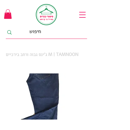
ג'ינס גבוה ורחב בירכיים M | TAMNOON