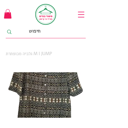
גלביה מכופתרת M I JUMP