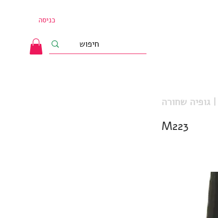
כניסה
XS
M223