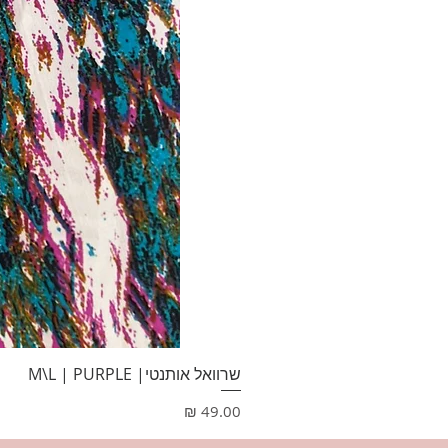
שרוואל אותנטי| M\L | PURPLE
מחיר