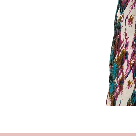
שמלת מידי משגעת! | L | WILD HONEY
מחיר