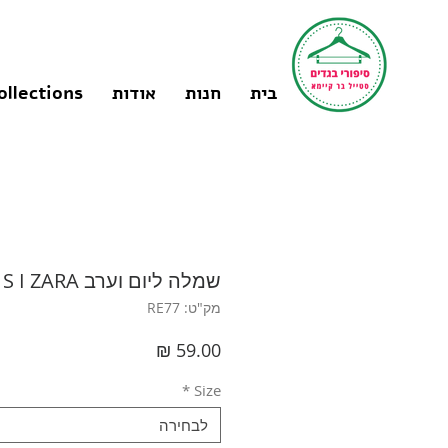
בית
חנות
אודות
ollections
שמלה ליום וערב S I ZARA
מק"ט: RE77
מחיר
*
Size
לבחירה