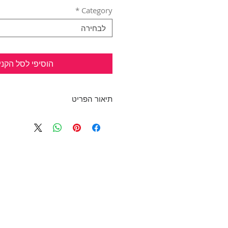
*
Category
לבחירה
הוסיפי לסל הקני
תיאור הפריט
שמלה שחורה, קלילה ומושלמת על 
מתאימה למשרד ולמסיבה בערב.
מתרחבת, עם בטנה מתחת.
שרוולים ארוכים מתרחבים עם שרוך
אורך: 82 ס"מ
מידה: S
ZARA