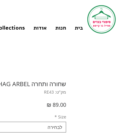
בית
חנות
אודות
ollections
שחורה ותחרה S I AVISHAG ARBEL
מק"ט: RE43
מחיר
*
Size
לבחירה