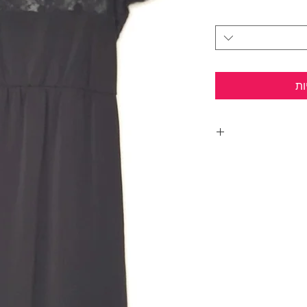
ות
רה ובד נמתח
בקו הכתף.