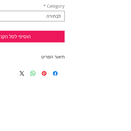
*
Category
לבחירה
הוסיפי לסל הקני
תיאור הפריט
כחדשה. שמלה שחורה בשילוב תח
מתאימה 24/7.
תפר גומי בקו החזה וכיווצים קלים 
בד: 92% פוליאסטר, 8% לייקרה
אורך: כ- 102 ס"מ
מידה: S
AVISHAG ARBEL